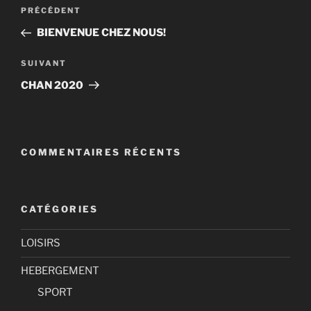
Navigation
Article
PRÉCÉDENT
de
précédent
BIENVENUE CHEZ NOUS!
l’article
Article
SUIVANT
suivant
CHAN 2020
COMMENTAIRES RÉCENTS
CATÉGORIES
LOISIRS
HEBERGEMENT
SPORT