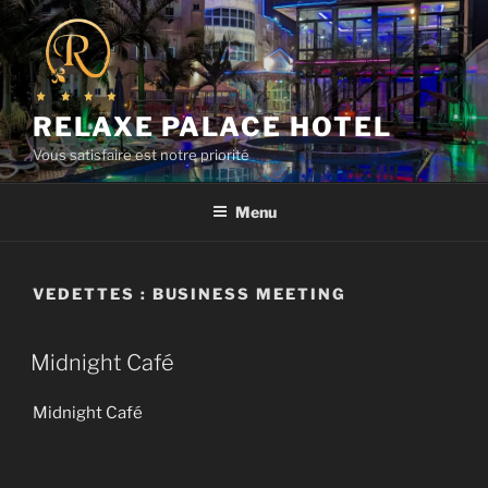
Aller
au
contenu
principal
RELAXE PALACE HOTEL
Vous satisfaire est notre priorité
Menu
VEDETTES :
BUSINESS MEETING
Midnight Café
Midnight Café