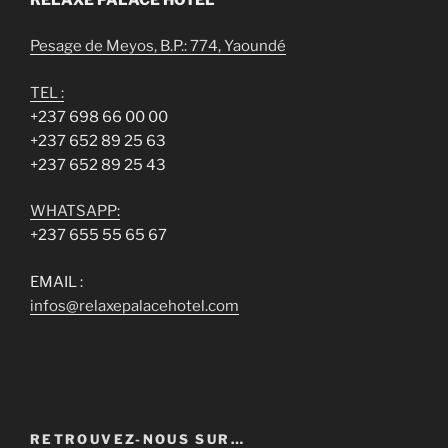
Pesage de Meyos, B.P.: 774, Yaoundé
TEL :
+237 698 66 00 00
+237 652 89 25 63
+237 652 89 25 43
WHATSAPP:
+237 655 55 65 67
EMAIL :
infos@relaxepalacehotel.com
RETROUVEZ-NOUS SUR…