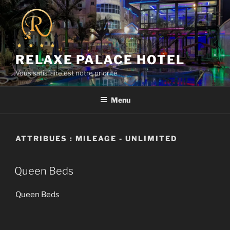
Aller
au
contenu
principal
RELAXE PALACE HOTEL
Vous satisfaire est notre priorité
Menu
ATTRIBUES :
MILEAGE - UNLIMITED
Queen Beds
Queen Beds