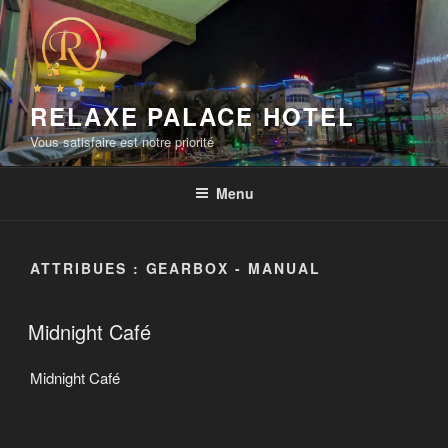
Aller
au
contenu
principal
RELAXE PALACE HOTEL
Vous satisfaire est notre priorité
Menu
ATTRIBUES :
GEARBOX - MANUAL
Midnight Café
Midnight Café